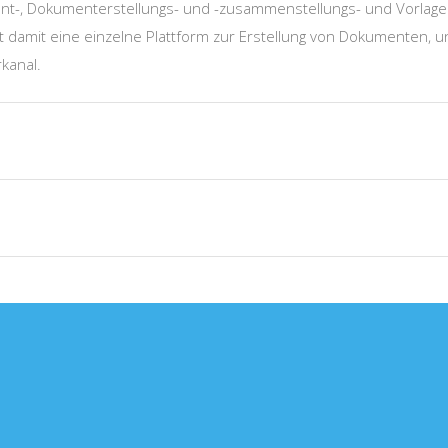
-, Dokumenterstellungs- und -zusammenstellungs- und Vorla
et damit eine einzelne Plattform zur Erstellung von Dokumenten, 
kanal.
documents
print
display
Datenintegrat