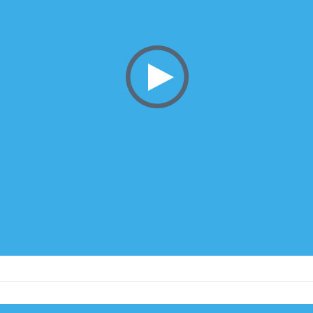
Datenschnittstellen
XML
ORACLE
DB2
SQL
ODBC
XLS/XLSX
ASCII