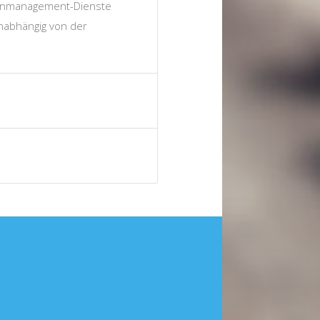
genmanagement-Dienste
unabhängig von der
application integration
cloud (storage)
ion: