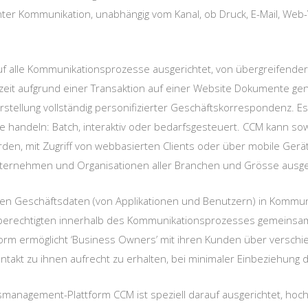
nter Kommunikation, unabhängig vom Kanal, ob Druck, E-Mail, Web-
uf alle Kommunikationsprozesse ausgerichtet, von übergreifender
tzeit aufgrund einer Transaktion auf einer Website Dokumente gen
tellung vollständig personifizierter Geschäftskorrespondenz. E
e handeln: Batch, interaktiv oder bedarfsgesteuert. CCM kann so
rden, mit Zugriff von webbasierten Clients oder über mobile Gerä
nternehmen und Organisationen aller Branchen und Grösse ausger
en Geschäftsdaten (von Applikationen und Benutzern) in Kommun
sberechtigten innerhalb des Kommunikationsprozesses gemeinsa
orm ermöglicht ‘Business Owners’ mit ihren Kunden über verschi
akt zu ihnen aufrecht zu erhalten, bei minimaler Einbeziehung de
nagement-Plattform CCM ist speziell darauf ausgerichtet, hoche